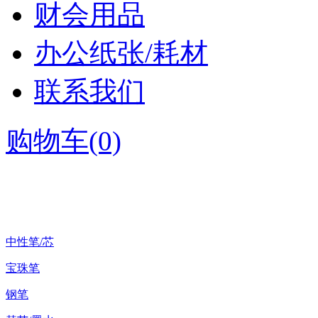
财会用品
办公纸张/耗材
联系我们
购物车(0)
所有分类
中性笔/芯
宝珠笔
钢笔