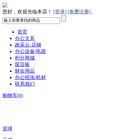
您好，欢迎光临本店！
[登录]
[免费注册]
首页
办公文具
政采云-店铺
办公设备/电器
积分商城
留言板
财会用品
办公纸张/耗材
联系我们
购物车(0)
所有分类
篮球