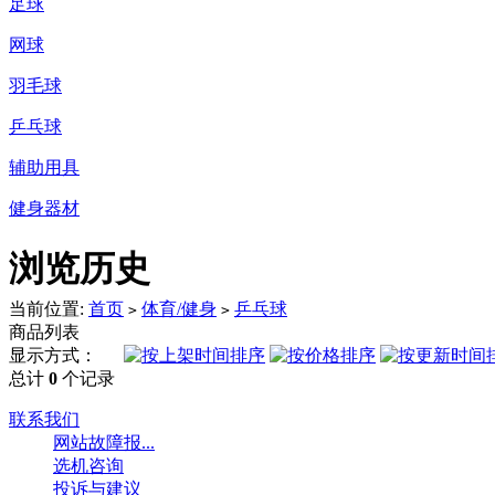
足球
网球
羽毛球
乒乓球
辅助用具
健身器材
浏览历史
当前位置:
首页
体育/健身
乒乓球
>
>
商品列表
显示方式：
总计
0
个记录
联系我们
网站故障报...
选机咨询
投诉与建议