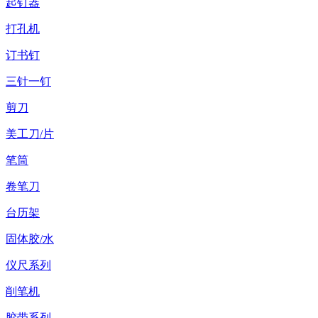
起钉器
打孔机
订书钉
三针一钉
剪刀
美工刀/片
笔筒
卷笔刀
台历架
固体胶/水
仪尺系列
削笔机
胶带系列